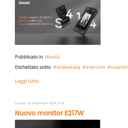
Pubblicato in
Novità
Etichettato sotto
dnakeitalia
intercom
smarth
Leggi tutto...
Lunedì, 16 Settembre 2024 13:10
Nuovo monitor E217W