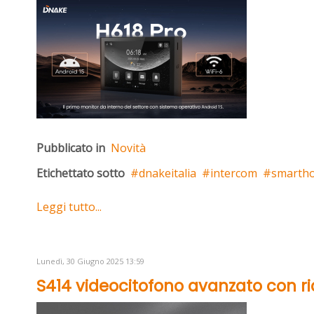
Pubblicato in
Novità
Etichettato sotto
dnakeitalia
intercom
smarth
Leggi tutto...
Lunedì, 30 Giugno 2025 13:59
S414 videocitofono avanzato con ri